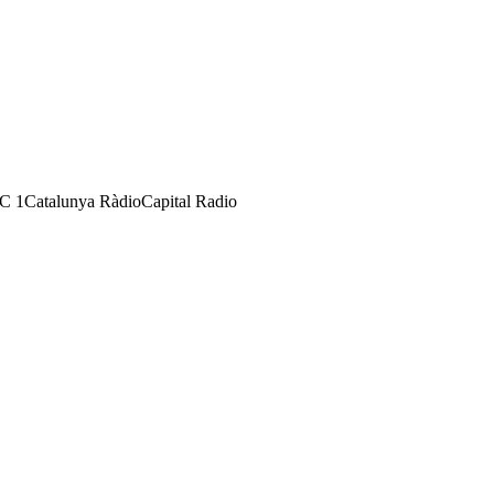
C 1
Catalunya Ràdio
Capital Radio