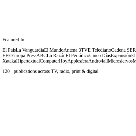
Featured In
El País
La Vanguardia
El Mundo
Antena 3
TVE Telediario
Cadena SER
EFE
Europa Press
ABC
La Razón
El Periódico
Cinco Días
Expansión
El
Xataka
Hipertextual
ComputerHoy
Applesfera
Andro4all
Microsiervos
M
120+ publications across TV, radio, print & digital