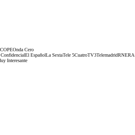
COPE
Onda Cero
 Confidencial
El Español
La Sexta
Tele 5
Cuatro
TV3
Telemadrid
RNE
RA
uy Interesante