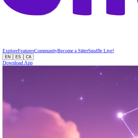
Explore
Features
Community
Become a Sitter
Snuffle Live!
EN
ES
CA
Download App